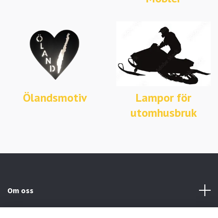
Ölandsmotiv
Lampor för
utomhusbruk
Om oss
Kundtjänst