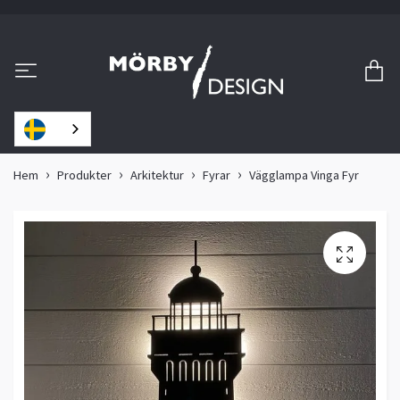
Hem
Produkter
Arkitektur
Fyrar
Vägglampa Vinga Fyr