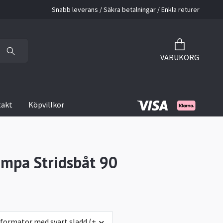
Snabb leverans / Säkra betalningar / Enkla returer
VARUKORG
takt
Köpvillkor
mpa Stridsbåt 90
sformator med svart sladd (+0 kr)