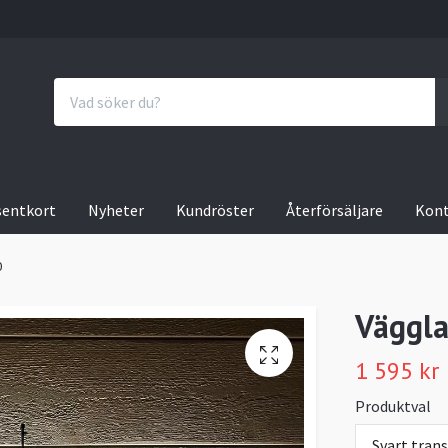
sentkort
Nyheter
Kundröster
Återförsäljare
Kon
0
Väggla
1 595 kr
Produktval
Svart tran