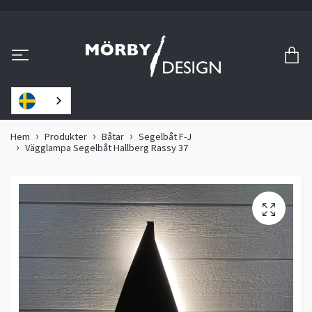
Hem
Produkter
Båtar
Segelbåt F-J
Vägglampa Segelbåt Hallberg Rassy 37