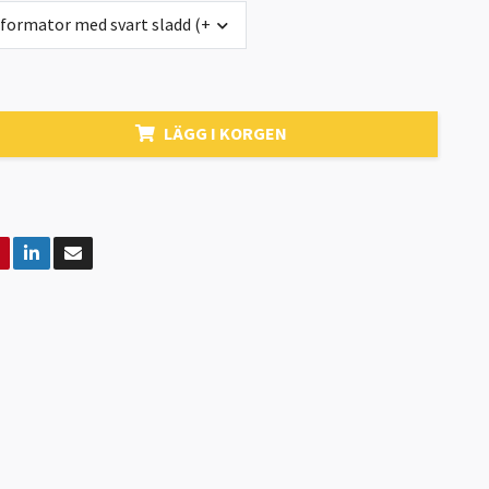
sformator med svart sladd (+0 kr)
LÄGG I KORGEN