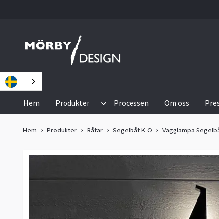
Hem
Produkter
Processen
Om oss
Pre
Hem
Produkter
Båtar
Segelbåt K-O
Vägglampa Segelbå