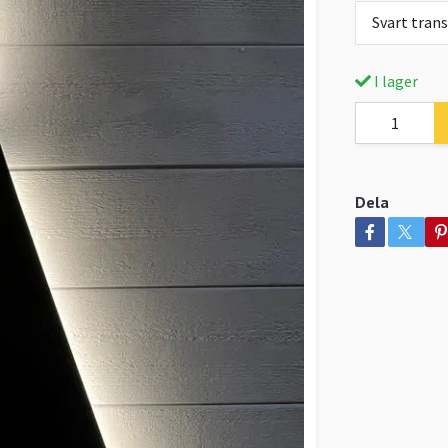
Svart tran
I lager
Dela