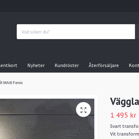
sentkort
Nyheter
Kundröster
Återförsäljare
Kon
t MAXI Fenix
Väggla
1 495 kr
Svart transfo
Vit transform