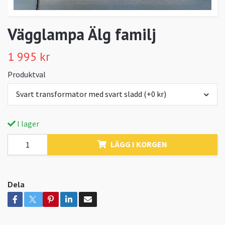
Vägglampa Älg familj
1 995 kr
Produktval
Svart transformator med svart sladd (+0 kr)
I lager
LÄGG I KORGEN
Dela