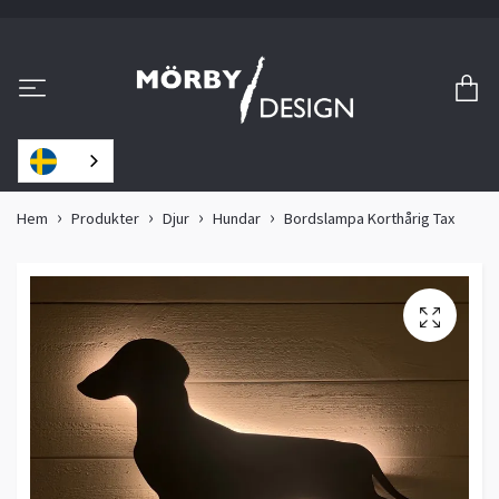
Hem
Produkter
Djur
Hundar
Bordslampa Korthårig Tax