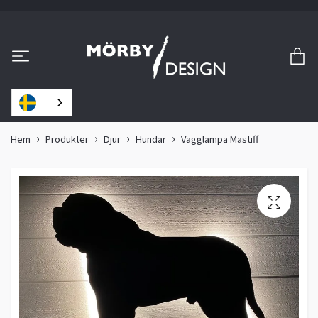
Hem
Produkter
Djur
Hundar
Vägglampa Mastiff