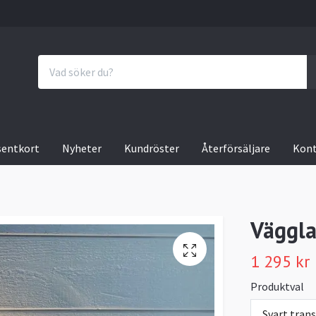
sentkort
Nyheter
Kundröster
Återförsäljare
Kon
Väggl
1 295 kr
Produktval
Svart tran