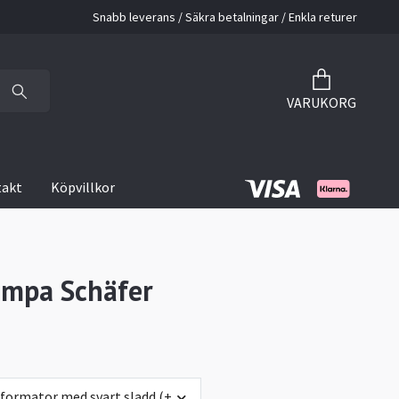
Snabb leverans / Säkra betalningar / Enkla returer
VARUKORG
takt
Köpvillkor
ampa Schäfer
sformator med svart sladd (+0 kr)