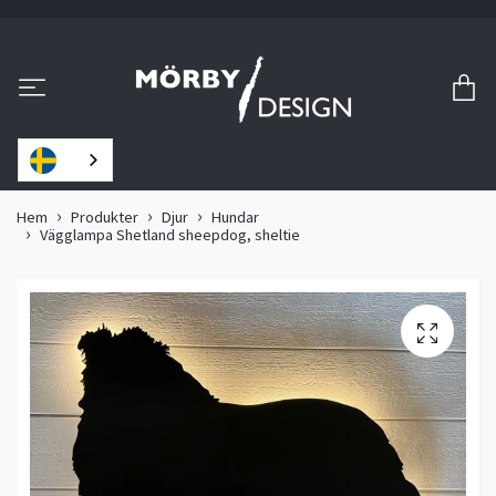
Hem
Produkter
Djur
Hundar
Vägglampa Shetland sheepdog, sheltie