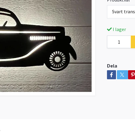
Svart tran
I lager
Dela