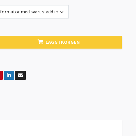
sformator med svart sladd (+0 kr)
LÄGG I KORGEN