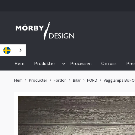
Hem
Produkter
Processen
Om oss
Pre
Hem
Produkter
Fordon
Bilar
FORD
Vägglampa Bil FO