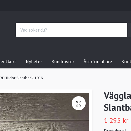
sentkort
Nyheter
Kundröster
Återförsäljare
Kon
RD Tudor Slantback 1936
Väggla
Slantb
1 295 kr
Produktval