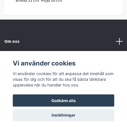
Bredd 51 cm Höjd 16 cm
Om oss
Kundtjänst
Vi använder cookies
Sociala medier
Vi använder cookies för att anpassa det innehåll som
visas för dig och för att du ska få bästa tänkbara
upplevelse när du handlar hos oss.
Godkänn alla
© 2026 Mörby Design
Inställningar