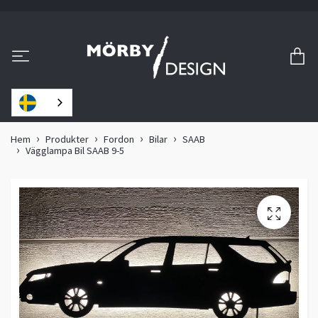
Hem
Produkter
Fordon
Bilar
SAAB
Vägglampa Bil SAAB 9-5