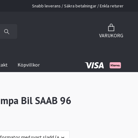
Snabb leverans / Säkra betalningar / Enkla returer
VARUKORG
takt
Köpvillkor
mpa Bil SAAB 96
sformator med svart sladd (+0 kr)