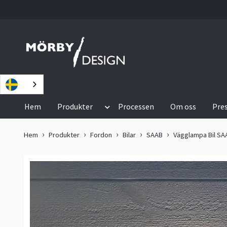
Hem
Produkter
Processen
Om oss
Pre
Hem
Produkter
Fordon
Bilar
SAAB
Vägglampa Bil SA