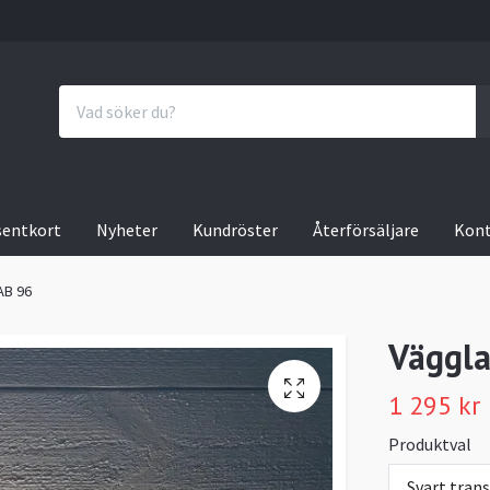
sentkort
Nyheter
Kundröster
Återförsäljare
Kon
AB 96
Väggla
1 295 kr
Produktval
Svart tran