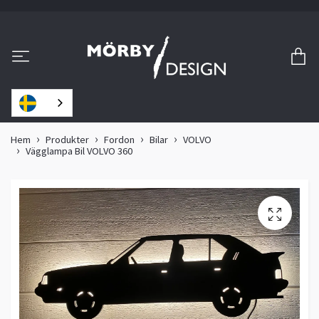
Hem
Produkter
Fordon
Bilar
VOLVO
Vägglampa Bil VOLVO 360