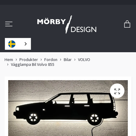
Hem
Produkter
Fordon
Bilar
VOLVO
Vägglampa Bil Volvo 855