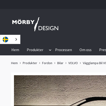
Hem
Produkter
Processen
Om oss
Pre
Hem
Produkter
Fordon
Bilar
VOLVO
Vägglampa Bil 