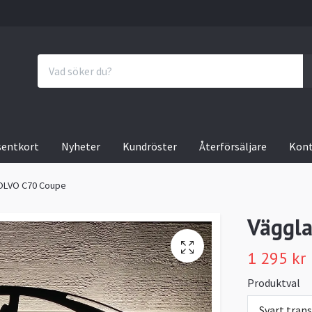
sentkort
Nyheter
Kundröster
Återförsäljare
Kon
VOLVO C70 Coupe
Väggla
1 295 kr
Produktval
Svart tran