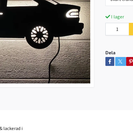
I lager
Dela
 lackerad i