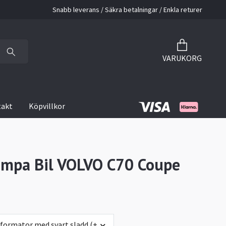
Snabb leverans / Säkra betalningar / Enkla returer
VARUKORG
takt
Köpvillkor
mpa Bil VOLVO C70 Coupe
sformator med svart sladd (+0 kr)