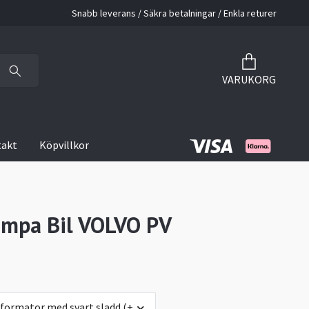
Snabb leverans / Säkra betalningar / Enkla returer
VARUKORG
takt
Köpvillkor
mpa Bil VOLVO PV
sformator med svart sladd (+0 kr)