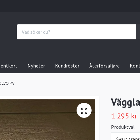
sentkort
Nyheter
Kundröster
Återförsäljare
Kon
VOLVO PV
Väggla
1 295 kr
Produktval
Svart tran