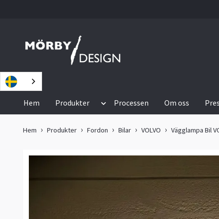
Hem
Produkter
Processen
Om oss
Pre
Hem
Produkter
Fordon
Bilar
VOLVO
Vägglampa Bil 