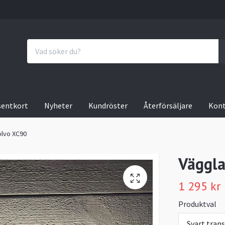
sentkort
Nyheter
Kundröster
Återförsäljare
Kon
olvo XC90
Väggla
1 295 kr
Produktval
Svart tran