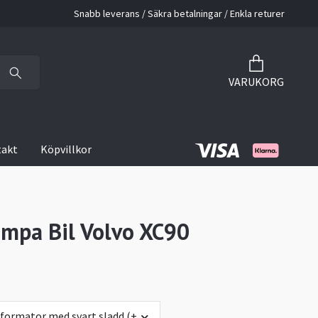
Snabb leverans / Säkra betalningar / Enkla returer
VARUKORG
takt
Köpvillkor
mpa Bil Volvo XC90
sformator med svart sladd (+0 kr)