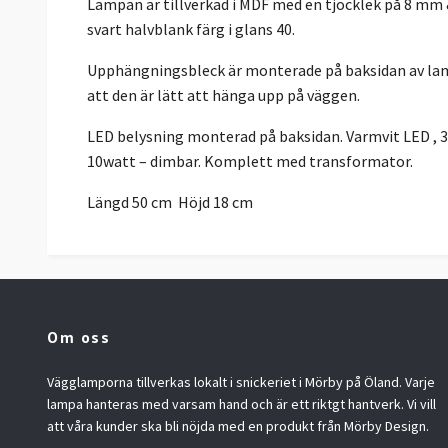
Lampan är tillverkad i MDF med en tjocklek på 8 mm &
svart halvblank färg i glans 40.
Upphängningsbleck är monterade på baksidan av lam
att den är lätt att hänga upp på väggen.
LED belysning monterad på baksidan. Varmvit LED , 
10watt – dimbar. Komplett med transformator.
Längd 50 cm Höjd 18 cm
Om oss
Vägglamporna tillverkas lokalt i snickeriet i Mörby på Öland. Varje
lampa hanteras med varsam hand och är ett riktgt hantverk. Vi vill
att våra kunder ska bli nöjda med en produkt från Mörby Design.