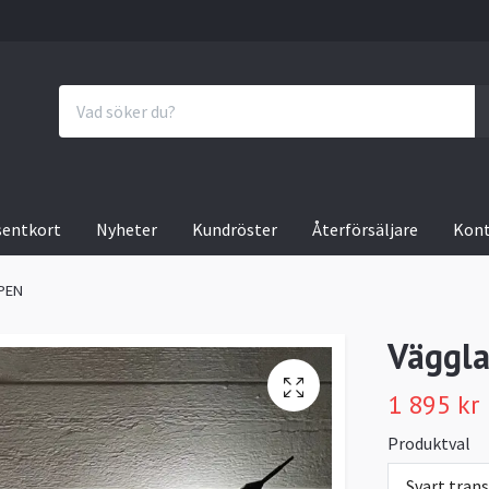
sentkort
Nyheter
Kundröster
Återförsäljare
Kon
IPEN
Väggl
1 895 kr
Produktval
Svart tran