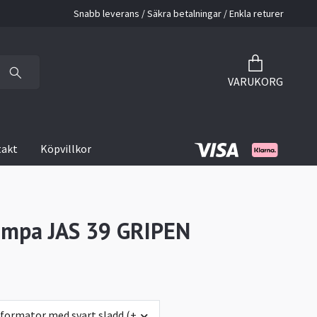
Snabb leverans / Säkra betalningar / Enkla returer
VARUKORG
takt
Köpvillkor
ampa JAS 39 GRIPEN
sformator med svart sladd (+0 kr)