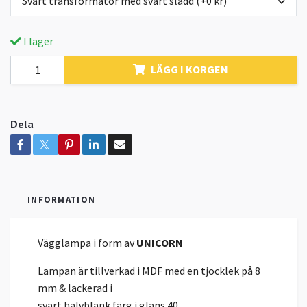
Svart transformator med svart sladd (+0 kr)
I lager
LÄGG I KORGEN
Dela
INFORMATION
Vägglampa i form av
UNICORN
Lampan är tillverkad i MDF med en tjocklek på 8
mm & lackerad i
svart halvblank färg i glans 40.