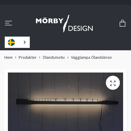
Hem
Produkter
Ölandsmotiv
Vägglampa Ölandsbron